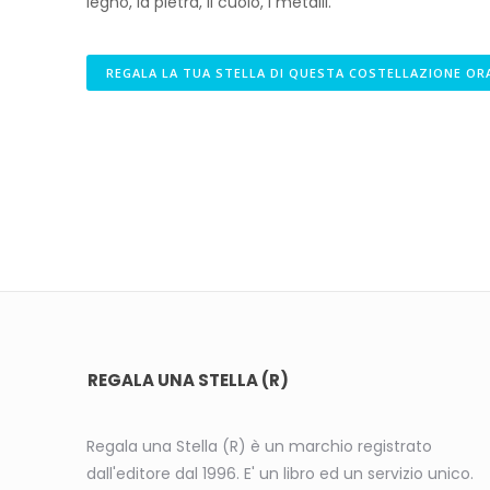
legno, la pietra, il cuoio, i metalli.
REGALA LA TUA STELLA DI QUESTA COSTELLAZIONE OR
REGALA UNA STELLA (R)
Regala una Stella (R) è un marchio registrato
dall'editore dal 1996. E' un libro ed un servizio unico.