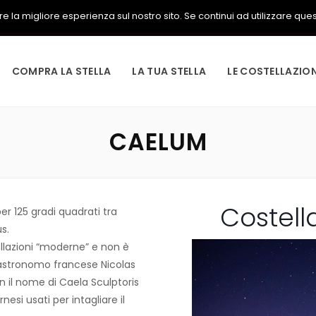
 la migliore esperienza sul nostro sito. Se continui ad utilizzare questo
COMPRA LA STELLA
LA TUA STELLA
LE COSTELLAZION
CAELUM
Costell
r 125 gradi quadrati tra
s.
llazioni “moderne” e non è
ll’astronomo francese Nicolas
con il nome di Caela Sculptoris
nesi usati per intagliare il