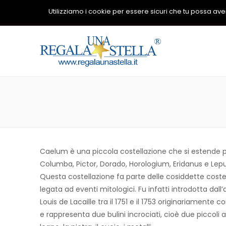
Utilizziamo i cookie per essere sicuri che tu possa avere
Caelum è una piccola costellazione che si estende pe
Columba, Pictor, Dorado, Horologium, Eridanus e Lepu
Questa costellazione fa parte delle cosiddette coste
legata ad eventi mitologici. Fu infatti introdotta da
Louis de Lacaille tra il 1751 e il 1753 originariamente 
e rappresenta due bulini incrociati, cioè due piccoli ar