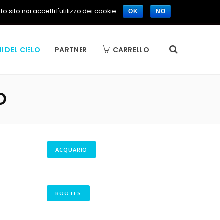
 sito noi accetti l'utilizzo dei cookie.
OK
NO
I DEL CIELO
PARTNER
CARRELLO
O
ACQUARIO
BOOTES